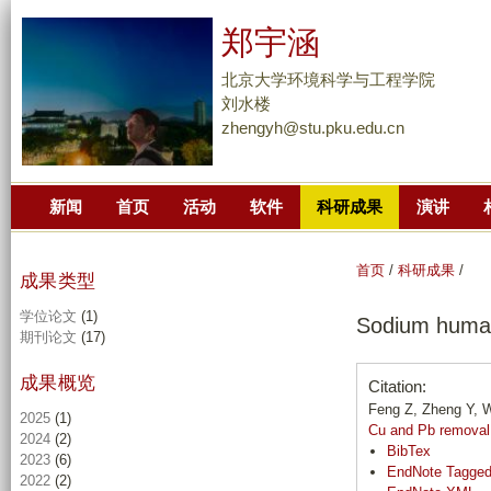
跳
郑宇涵
转
到
北京大学环境科学与工程学院
页
刘水楼
zhengyh@stu.pku.edu.cn
面
的
主
新闻
首页
活动
软件
科研成果
演讲
要
内
容
首页
/
科研成果
/
成果类型
部
学位论文
(1)
Sodium humat
分
期刊论文
(17)
成果概览
Citation:
Feng Z, Zheng Y, 
2025
(1)
Cu and Pb removal
2024
(2)
BibTex
2023
(6)
EndNote Tagge
2022
(2)