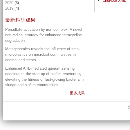
EndNote XML
2020
(3)
2019
(4)
最新科研成果
Persulfate activation by iron complex: A novel
non-radical strategy for enhanced tetracycline
degradation
Metagenomics reveals the influence of small
microplastics on microbial communities in
coastal sediments
Enhanced AHL-mediated quorum sensing
accelerates the start-up of biofilm reactors by
elevating the fitness of fast-growing bacteria in
sludge and biofilm communities
更多成果