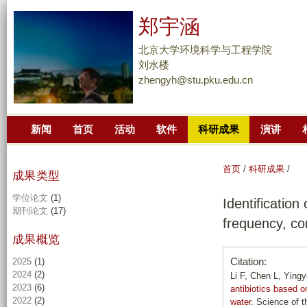
跳
郑宇涵
转
到
北京大学环境科学与工程学院
页
刘水楼
zhengyh@stu.pku.edu.cn
面
的
主
新闻
首页
活动
软件
科研成果
演讲
要
内
容
首页
/
科研成果
/
成果类型
部
学位论文
(1)
Identification 
分
期刊论文
(17)
frequency, con
成果概览
Citation:
2025
(1)
2024
(2)
Li F, Chen L, Yin
2023
(6)
antibiotics based o
2022
(2)
water
. Science of 