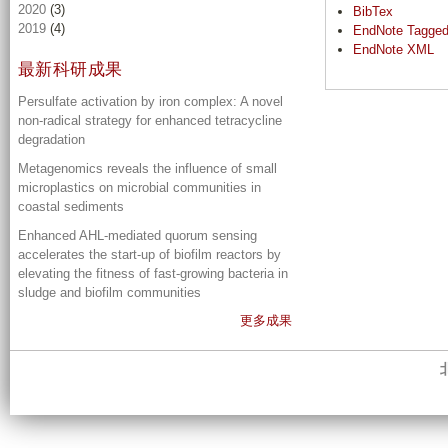
2020
(3)
BibTex
2019
(4)
EndNote Tagge
EndNote XML
最新科研成果
Persulfate activation by iron complex: A novel
non-radical strategy for enhanced tetracycline
degradation
Metagenomics reveals the influence of small
microplastics on microbial communities in
coastal sediments
Enhanced AHL-mediated quorum sensing
accelerates the start-up of biofilm reactors by
elevating the fitness of fast-growing bacteria in
sludge and biofilm communities
更多成果