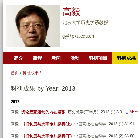
跳
高毅
转
到
北京大学历史学系教授
页
gy@pku.edu.cn
面
的
主
简介
课程
新闻
活动
科研项目
科研成果
要
内
首页
/
科研成果
/
容
部
科研成果 by Year: 2013
分
2013
高毅
.
浅论启蒙运动的内在紧张
. 历史教学(下半月). 2013;(1):3-9.
Abst
高毅
.
《旧制度与大革命》探析(上)
. 中国高校社会科学. 2013;(1):81-91.
高毅
.
《旧制度与大革命》探析(下)
. 中国高校社会科学. 2013;(2):66-80.