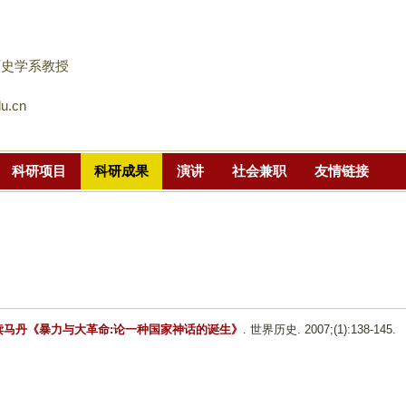
跳
转
到
历史学系教授
页
u.cn
面
的
主
科研项目
科研成果
演讲
社会兼职
友情链接
要
内
容
部
分
-读马丹《暴力与大革命:论一种国家神话的诞生》
. 世界历史. 2007;(1):138-145.