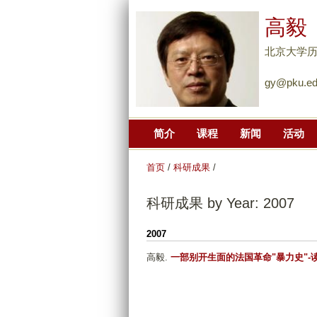
高毅
北京大学
gy@pku.ed
简介
课程
新闻
活动
首页
/
科研成果
/
科研成果 by Year: 2007
2007
高毅
.
一部别开生面的法国革命"暴力史"