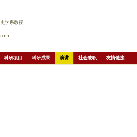
跳
转
到
历史学系教授
页
u.cn
面
的
主
科研项目
科研成果
演讲
社会兼职
友情链接
要
内
容
部
分