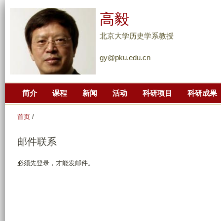
跳
高毅
转
到
北京大学历史学系教授
页
gy@pku.edu.cn
面
的
主
简介
课程
新闻
活动
科研项目
科研成果
要
内
首页
/
容
部
邮件联系
分
必须先登录，才能发邮件。