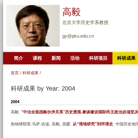
跳
高毅
转
到
北京大学历史学系教授
页
gy@pku.edu.cn
面
的
主
简介
课程
新闻
活动
科研项目
科研成果
要
内
首页
/
科研成果
/
容
部
科研成果 by Year: 2004
分
2004
高毅
.
"中法全面战略伙伴关系"历史透视-兼谈建设国际民主政治必须坚决
热纳维耶芙·马萨-吉波, 高毅, 高暖
.
从“境地研究”到环境史
. 中国历史地理论丛