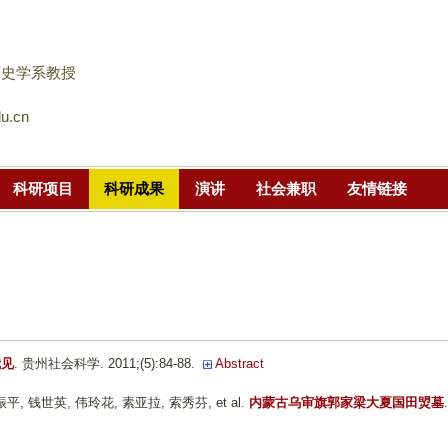
跳
转
到
历史学系教授
页
u.cn
面
的
主
科研项目
科研成果
演讲
社会兼职
友情链接
要
内
容
部
分
我见
. 贵州社会科学. 2011;(5):84-88.
Abstract
, 钱世英, 伟玲花, 素亚拉, 索秀芬, et al.
内蒙古乌审旗郭家梁大夏国田焽墓