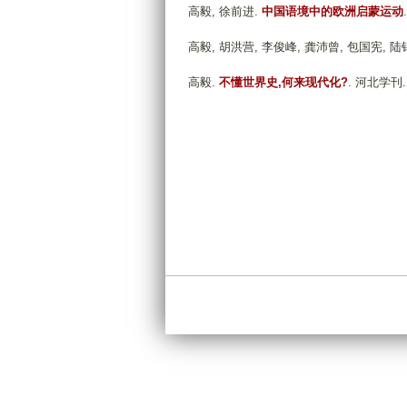
高毅, 徐前进
.
中国语境中的欧洲启蒙运动
高毅, 胡洪营, 李俊峰, 龚沛曾, 包国宪, 
高毅
.
不懂世界史,何来现代化?
. 河北学刊. 2