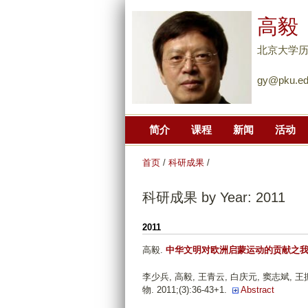
高毅
北京大学
gy@pku.ed
简介
课程
新闻
活动
首页
/
科研成果
/
科研成果 by Year: 2011
2011
高毅
.
中华文明对欧洲启蒙运动的贡献之
李少兵, 高毅, 王青云, 白庆元, 窦志斌, 王振平
物. 2011;(3):36-43+1.
Abstract