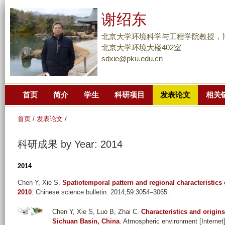
跳
谢绍东
转
到
北京大学环境科学与工程学院教授，
页
北京大学环境大楼402室
sdxie@pku.edu.cn
面
的
主
首页
简介
学生
科研项目
发表论文
相关
要
内
首页
/
发表论文
/
容
部
科研成果 by Year: 2014
分
2014
Chen Y, Xie S
.
Spatiotemporal pattern and regional characteristics o
2010
. Chinese science bulletin. 2014;59:3054–3065.
Chen Y, Xie S, Luo B, Zhai C
.
Characteristics and origin
Sichuan Basin, China
. Atmospheric environment [Internet