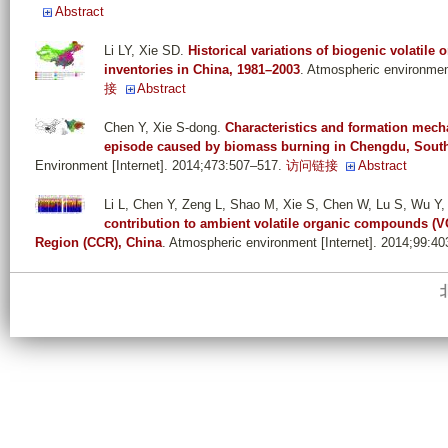
Abstract
Li LY, Xie SD
.
Historical variations of biogenic volatil
inventories in China, 1981–2003
. Atmospheric environmen
接
Abstract
Chen Y, Xie S-dong
.
Characteristics and formation mecha
episode caused by biomass burning in Chengdu, Sout
Environment [Internet]. 2014;473:507–517.
访问链接
Abstract
Li L, Chen Y, Zeng L, Shao M, Xie S, Chen W, Lu S, Wu Y
contribution to ambient volatile organic compounds 
Region (CCR), China
. Atmospheric environment [Internet]. 2014;99:4