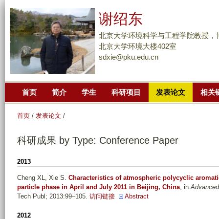
跳
谢绍东
转
到
北京大学环境科学与工程学院教授，
页
北京大学环境大楼402室
sdxie@pku.edu.cn
面
的
主
首页
简介
学生
科研项目
发表论文
相关
要
内
首页
/
发表论文
/
容
部
科研成果 by Type: Conference Paper
分
2013
Cheng XL, Xie S
.
Characteristics of atmospheric polycyclic aromat
particle phase in April and July 2011 in Beijing, China
, in
Advanced 
Tech Publ; 2013:99–105.
访问链接
Abstract
2012