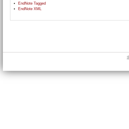
EndNote Tagged
EndNote XML