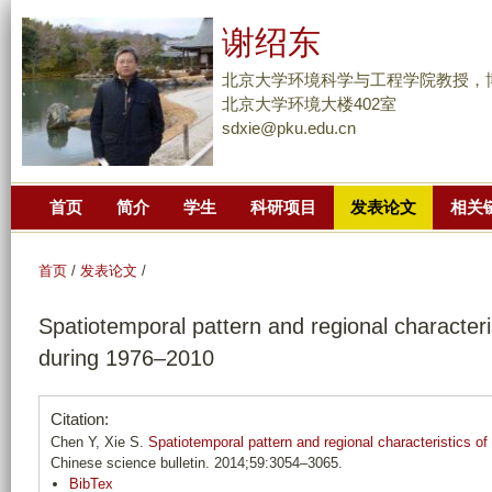
跳
谢绍东
转
到
北京大学环境科学与工程学院教授，
页
北京大学环境大楼402室
sdxie@pku.edu.cn
面
的
主
首页
简介
学生
科研项目
发表论文
相关
要
内
容
首页
/
发表论文
/
部
Spatiotemporal pattern and regional characterist
分
during 1976–2010
Citation:
Chen Y, Xie S.
Spatiotemporal pattern and regional characteristics of 
Chinese science bulletin. 2014;59:3054–3065.
BibTex