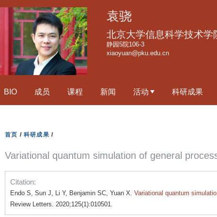
跳
袁骁
转
到
北京大学信息科学技术学
页
静园5院106-3
xiaoyuan@pku.edu.cn
面
的
主
BIO
成员
课程
新闻
活动
科研成果
要
内
容
部
首页
/
科研成果
/
分
Variational quantum simulation of general proces
Citation:
Endo S, Sun J, Li Y, Benjamin SC, Yuan X.
Variational quantum simulati
Review Letters. 2020;125(1):010501.