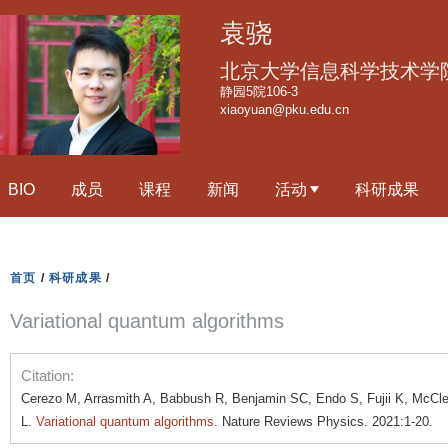
跳
袁骁
转
到
北京大学信息科学技术学
页
静园5院106-3
xiaoyuan@pku.edu.cn
面
的
主
BIO
成员
课程
新闻
活动
科研成果
要
内
容
部
首页
/
科研成果
/
分
Variational quantum algorithms
Citation:
Cerezo M, Arrasmith A, Babbush R, Benjamin SC, Endo S, Fujii K, McClea
L.
Variational quantum algorithms
. Nature Reviews Physics. 2021:1-20.