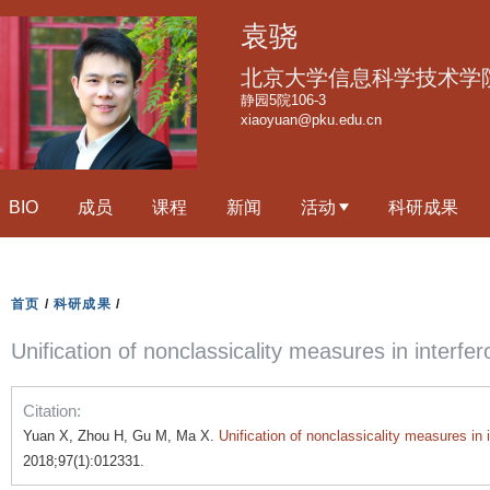
跳
袁骁
转
到
北京大学信息科学技术学
页
静园5院106-3
xiaoyuan@pku.edu.cn
面
的
主
BIO
成员
课程
新闻
活动
科研成果
要
内
容
部
首页
/
科研成果
/
分
Unification of nonclassicality measures in interfe
Citation:
Yuan X, Zhou H, Gu M, Ma X.
Unification of nonclassicality measures in 
2018;97(1):012331.