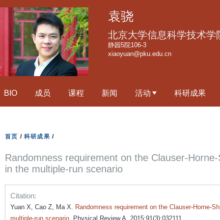
跳
袁骁
转
到
北京大学信息科学技术学
页
静园5院106-3
xiaoyuan@pku.edu.cn
面
的
主
BIO
成员
课程
新闻
活动
科研成果
要
内
容
部
首页
/
科研成果
/
分
Randomness requirement on the Clauser-Horne-S
in the multiple-run scenario
Citation:
Yuan X, Cao Z, Ma X.
Randomness requirement on the Clauser-Horne-Shim
multiple-run scenario
. Physical Review A. 2015;91(3):032111.