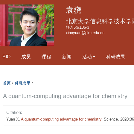
跳
袁骁
转
到
北京大学信息科学技术学
页
静园5院106-3
xiaoyuan@pku.edu.cn
面
的
主
BIO
成员
课程
新闻
活动
科研成果
要
内
容
部
首页
/
科研成果
/
分
A quantum-computing advantage for chemistry
Citation:
Yuan X.
A quantum-computing advantage for chemistry
. Science. 2020;3