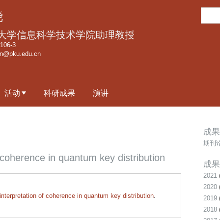
跳
搜
骁
转
索
到
大学信息科学技术学院助理教授
页
06-3
an@pku.edu.cn
面
的
主
活动
科研成果
演讲
要
内
容
成果
部
期刊
分
f coherence in quantum key distribution
成果
2021
2020
interpretation of coherence in quantum key distribution
.
2019
2018