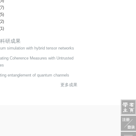
(5)
(7)
(5)
(2)
(1)
科研成果
um simulation with hybrid tensor networks
ating Coherence Measures with Untrusted
es
ting entanglement of quantum channels
更多成果