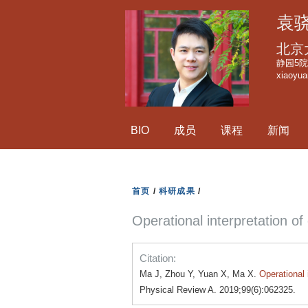
袁
北京
静园5院1
xiaoyu
BIO
成员
课程
新闻
首页
/
科研成果
/
Operational interpretation o
Citation:
Ma J, Zhou Y, Yuan X, Ma X.
Operational 
Physical Review A. 2019;99(6):062325.