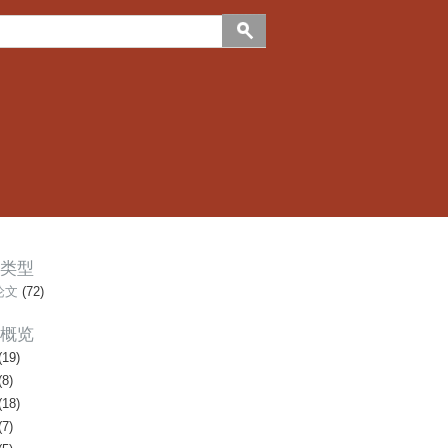
类型
论文
(72)
概览
(19)
(8)
(18)
(7)