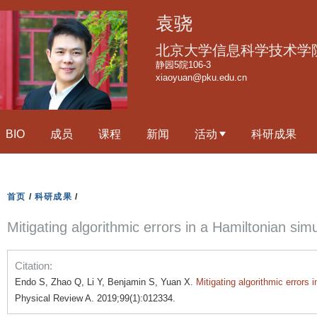
跳
袁骁
转
到
北京大学信息科学技术学
页
静园5院106-3
xiaoyuan@pku.edu.cn
面
的
主
BIO
成员
课程
新闻
活动
科研成果
要
内
容
部
首页
/
科研成果
/
分
Mitigating algorithmic errors in a Hamiltonian simu
Citation:
Endo S, Zhao Q, Li Y, Benjamin S, Yuan X.
Mitigating algorithmic errors 
Physical Review A. 2019;99(1):012334.