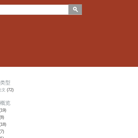
类型
论文
(72)
概览
(19)
(8)
(18)
(7)