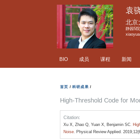
袁
北京
静园5院1
xiaoyu
BIO
成员
课程
新闻
首页
/
科研成果
/
High-Threshold Code for Mo
Citation:
Xu X, Zhao Q, Yuan X, Benjamin SC.
Hig
Noise
. Physical Review Applied. 2019;12(