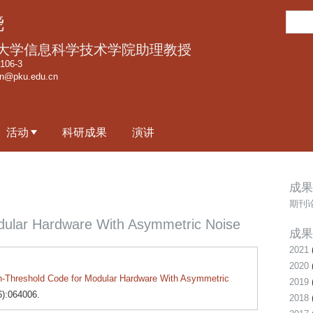
跳
搜
骁
转
索
到
大学信息科学技术学院助理教授
页
06-3
an@pku.edu.cn
面
的
主
活动
科研成果
演讲
要
内
容
成果
部
期刊
分
dular Hardware With Asymmetric Noise
成果
2021
2020
h-Threshold Code for Modular Hardware With Asymmetric
2019
6):064006.
2018