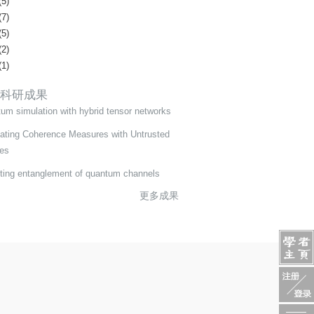
(5)
(7)
(5)
(2)
(1)
科研成果
um simulation with hybrid tensor networks
ating Coherence Measures with Untrusted
es
ting entanglement of quantum channels
更多成果