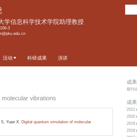
跳
搜
骁
转
索
到
大学信息科学技术学院助理教授
页
06-3
an@pku.edu.cn
面
的
主
活动
科研成果
演讲
要
内
容
成果
部
期刊
分
 molecular vibrations
成果
2021
2020
 S, Yuan X.
Digital quantum simulation of molecular
2019
2018