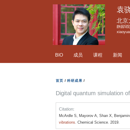
袁
北京
静园5院1
xiaoyu
BIO
成员
课程
新闻
首页
/
科研成果
/
Digital quantum simulation of
Citation:
McArdle S, Mayorov A, Shan X, Benjamin
vibrations
. Chemical Science. 2019.