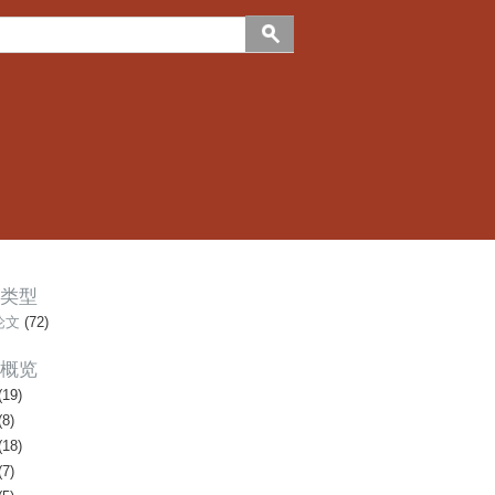
类型
论文
(72)
概览
(19)
(8)
(18)
(7)