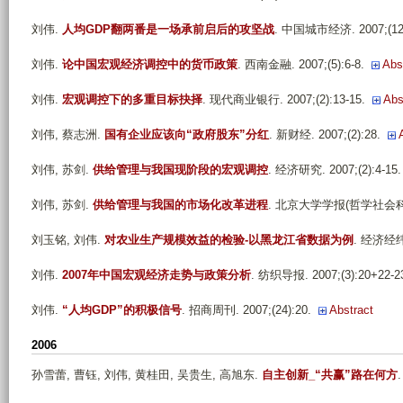
刘伟
.
人均GDP翻两番是一场承前启后的攻坚战
. 中国城市经济. 2007;(12)
刘伟
.
论中国宏观经济调控中的货币政策
. 西南金融. 2007;(5):6-8.
Abs
刘伟
.
宏观调控下的多重目标抉择
. 现代商业银行. 2007;(2):13-15.
Abs
刘伟, 蔡志洲
.
国有企业应该向“政府股东”分红
. 新财经. 2007;(2):28.
刘伟, 苏剑
.
供给管理与我国现阶段的宏观调控
. 经济研究. 2007;(2):4-15.
刘伟, 苏剑
.
供给管理与我国的市场化改革进程
. 北京大学学报(哲学社会科学版).
刘玉铭, 刘伟
.
对农业生产规模效益的检验-以黑龙江省数据为例
. 经济经纬. 
刘伟
.
2007年中国宏观经济走势与政策分析
. 纺织导报. 2007;(3):20+22-2
刘伟
.
“人均GDP”的积极信号
. 招商周刊. 2007;(24):20.
Abstract
2006
孙雪蕾, 曹钰, 刘伟, 黄桂田, 吴贵生, 高旭东
.
自主创新_“共赢”路在何方