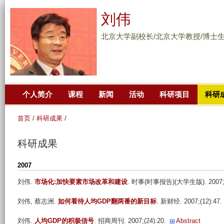
跳
刘伟
转
到
北京大学副校长/北京大学教授/博士
页
面
的
主
个人简介
课程
新闻
活动
科研项目
科研
要
内
首页
/
科研成果
/
容
部
科研成果
分
2007
刘伟
.
市场化:加快要素市场改革和建设
. 时事(时事报告)(大学生版). 2007;(2
刘伟, 蔡志洲
.
如何看待人均GDP翻两番的新目标
. 新财经. 2007;(12):47.
刘伟
.
人均GDP的积极信号
. 招商周刊. 2007;(24):20.
Abstract