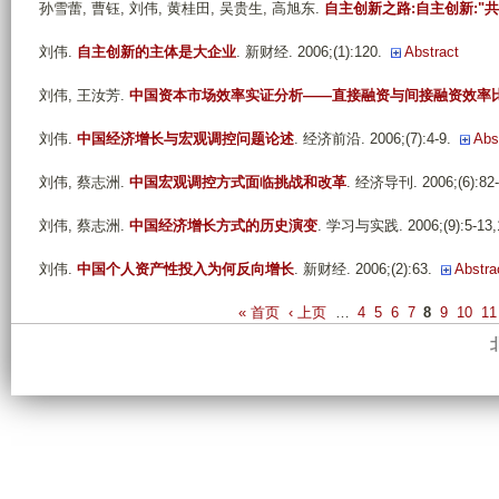
孙雪蕾, 曹钰, 刘伟, 黄桂田, 吴贵生, 高旭东
.
自主创新之路:自主创新:"
刘伟
.
自主创新的主体是大企业
. 新财经. 2006;(1):120.
Abstract
刘伟, 王汝芳
.
中国资本市场效率实证分析——直接融资与间接融资效率
刘伟
.
中国经济增长与宏观调控问题论述
. 经济前沿. 2006;(7):4-9.
Abs
刘伟, 蔡志洲
.
中国宏观调控方式面临挑战和改革
. 经济导刊. 2006;(6):82-
刘伟, 蔡志洲
.
中国经济增长方式的历史演变
. 学习与实践. 2006;(9):5-13,
刘伟
.
中国个人资产性投入为何反向增长
. 新财经. 2006;(2):63.
Abstra
P
« 首页
‹ 上页
…
4
5
6
7
8
9
10
11
a
g
e
s