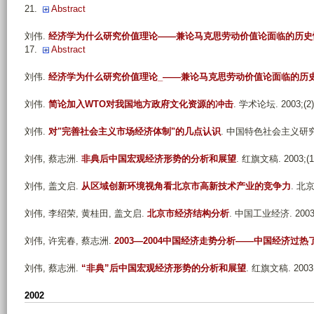
21.
Abstract
刘伟
.
经济学为什么研究价值理论——兼论马克思劳动价值论面临的历史
17.
Abstract
刘伟
.
经济学为什么研究价值理论_——兼论马克思劳动价值论面临的历
刘伟
.
简论加入WTO对我国地方政府文化资源的冲击
. 学术论坛. 2003;(2):
刘伟
.
对"完善社会主义市场经济体制"的几点认识
. 中国特色社会主义研究. 20
刘伟, 蔡志洲
.
非典后中国宏观经济形势的分析和展望
. 红旗文稿. 2003;(17
刘伟, 盖文启
.
从区域创新环境视角看北京市高新技术产业的竞争力
. 北京
刘伟, 李绍荣, 黄桂田, 盖文启
.
北京市经济结构分析
. 中国工业经济. 2003;(
刘伟, 许宪春, 蔡志洲
.
2003—2004中国经济走势分析——中国经济过热
刘伟, 蔡志洲
.
“非典”后中国宏观经济形势的分析和展望
. 红旗文稿. 2003;(
2002