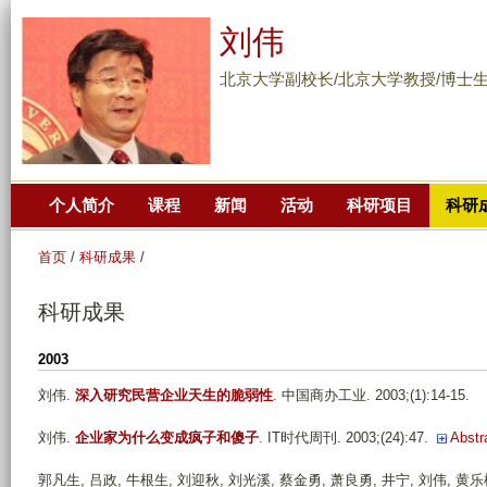
跳
刘伟
转
到
北京大学副校长/北京大学教授/博士
页
面
的
主
个人简介
课程
新闻
活动
科研项目
科研
要
内
首页
/
科研成果
/
容
部
科研成果
分
2003
刘伟
.
深入研究民营企业天生的脆弱性
. 中国商办工业. 2003;(1):14-15.
刘伟
.
企业家为什么变成疯子和傻子
. IT时代周刊. 2003;(24):47.
Abstr
郭凡生, 吕政, 牛根生, 刘迎秋, 刘光溪, 蔡金勇, 萧良勇, 井宁, 刘伟, 黄