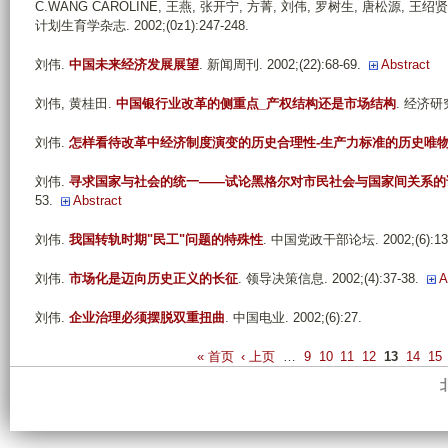
C.WANG CAROLINE, 王燕, 张开宁, 方菁, 刘伟, 罗树生, 唐松源, 王绍贤
计划生育学杂志. 2002;(0z1):247-248.
刘伟
.
中国未来经济发展展望
. 新闻周刊. 2002;(22):68-69.
Abstract
刘伟, 黄桂田
.
中国银行业改革的侧重点_产权结构还是市场结构
. 经济研究.
刘伟
.
怎样看待改革中经济制度演变的历史合理性-生产力标准的历史唯
刘伟
.
寻求国家与社会的统一——试论黑格尔对市民社会与国家间关系的
53.
Abstract
刘伟
.
我国转轨时期"民工"问题的特殊性
. 中国党政干部论坛. 2002;(6):13-
刘伟
.
市场化是迈向历史正义的长征
. 领导决策信息. 2002;(4):37-38.
A
刘伟
.
企业治理必须摆脱双重扭曲
. 中国电业. 2002;(6):27.
P
« 首页
‹ 上页
…
9
10
11
12
13
14
15
a
g
e