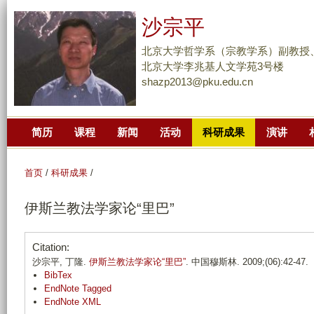
跳
沙宗平
转
到
北京大学哲学系（宗教学系）副教授
页
北京大学李兆基人文学苑3号楼
shazp2013@pku.edu.cn
面
的
主
简历
课程
新闻
活动
科研成果
演讲
要
内
容
首页
/
科研成果
/
部
伊斯兰教法学家论“里巴”
分
Citation:
沙宗平, 丁隆.
伊斯兰教法学家论“里巴”
. 中国穆斯林. 2009;(06):42-47.
BibTex
EndNote Tagged
EndNote XML