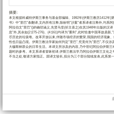
摘要:
本文根据科威特伊斯兰事务与基金部编辑、1992年(伊斯兰教历1412
书》中"里巴"条翻译,文内所有注释,除标明"沙案"者系译者注释外,均
阿拉伯文"里巴"()的确切涵义,先贤马坚(祈主喜之)在其1948年出版的汉译《
息"外,其余如(2∶275-276)、(4∶161)均译为"重利",此时恰逢中国革故
尽历史的垃圾堆。改革开放以来,伴随市场经济的繁荣,我国的经济现象、
性也日益凸现。伊斯兰教法学家如何判定"里巴",究竟何为"里巴",不仅
大穆斯林群众的日常生活。本译文所涉及的内容,乃中世纪阿拉伯伊斯兰
题时的参考。本文系译者冒昧初译,伊斯兰教法学乃阿拉伯伊斯兰文化之专
不当之处,敬请方家指正。因译文较长,拟分为三个部分陆续发表,此系第