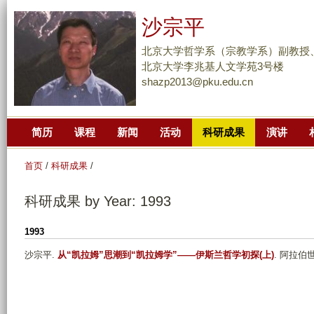
跳
沙宗平
转
到
北京大学哲学系（宗教学系）副教授
页
北京大学李兆基人文学苑3号楼
shazp2013@pku.edu.cn
面
的
主
简历
课程
新闻
活动
科研成果
演讲
要
内
首页
/
科研成果
/
容
部
科研成果 by Year: 1993
分
1993
沙宗平
.
从“凯拉姆”思潮到“凯拉姆学”——伊斯兰哲学初探(上)
. 阿拉伯世界.