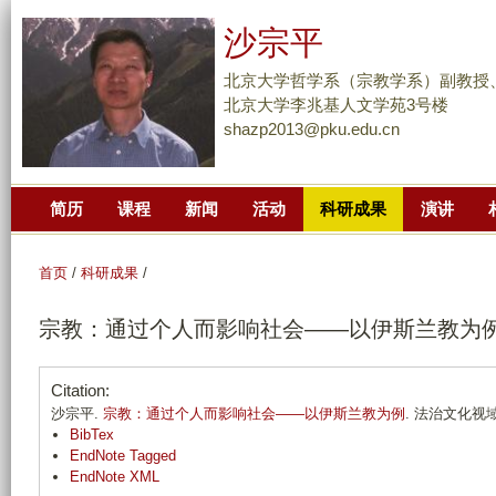
跳
沙宗平
转
到
北京大学哲学系（宗教学系）副教授
页
北京大学李兆基人文学苑3号楼
shazp2013@pku.edu.cn
面
的
主
简历
课程
新闻
活动
科研成果
演讲
要
内
容
首页
/
科研成果
/
部
宗教：通过个人而影响社会——以伊斯兰教为
分
Citation:
沙宗平.
宗教：通过个人而影响社会——以伊斯兰教为例
. 法治文化视域
BibTex
EndNote Tagged
EndNote XML