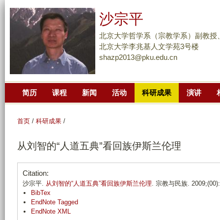
跳
沙宗平
转
到
北京大学哲学系（宗教学系）副教授
页
北京大学李兆基人文学苑3号楼
shazp2013@pku.edu.cn
面
的
主
简历
课程
新闻
活动
科研成果
演讲
要
内
容
首页
/
科研成果
/
部
从刘智的“人道五典”看回族伊斯兰伦理
分
Citation:
沙宗平.
从刘智的“人道五典”看回族伊斯兰伦理
. 宗教与民族. 2009;(00):
BibTex
EndNote Tagged
EndNote XML