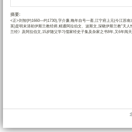
摘要:
<正>刘智(约1660—约1730),字介廉,晚年自号一斋,江宁府上元(今江
英)是明末清初伊斯兰教经师,精通阿拉伯文、波斯文,深晓伊斯兰教"天
兰经》及阿拉伯文,15岁随父学习儒家经史子集及杂家之书8年,又6年阅天