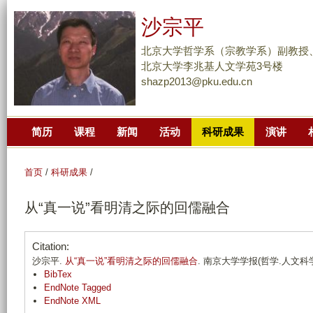
跳
沙宗平
转
到
北京大学哲学系（宗教学系）副教授
页
北京大学李兆基人文学苑3号楼
shazp2013@pku.edu.cn
面
的
主
简历
课程
新闻
活动
科研成果
演讲
要
内
容
首页
/
科研成果
/
部
从“真一说”看明清之际的回儒融合
分
Citation:
沙宗平.
从“真一说”看明清之际的回儒融合
. 南京大学学报(哲学.人文科学.社会
BibTex
EndNote Tagged
EndNote XML