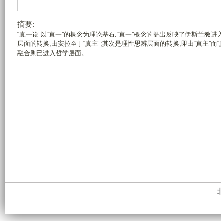
摘要:
“真一说”以“真一”的概念为理论基石,“真一”概念的提出反映了伊斯兰
层面的转换,由安拉至于“真主”;其次是理性思辨层面的转换,即由“真主”而
融合则已进入哲学层面。