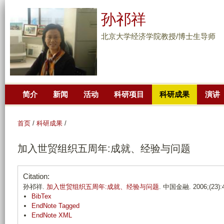
跳
孙祁祥
转
到
北京大学经济学院教授/博士生导师
页
面
的
主
简介
新闻
活动
科研项目
科研成果
演讲
要
内
容
首页
/
科研成果
/
部
加入世贸组织五周年:成就、经验与问题
分
Citation:
孙祁祥.
加入世贸组织五周年:成就、经验与问题
. 中国金融. 2006;(23):4
BibTex
EndNote Tagged
EndNote XML