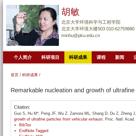
跳
胡敏
转
到
北京大学环境科学与工程学院
页
北京大学环境大楼503 010-62759880
minhu@pku.edu.cn
面
的
主
个人简介
科研项目
科研成果
课程
新闻
要
内
容
首页
/
科研成果
/
部
Remarkable nucleation and growth of ultrafine 
分
Citation:
Guo S, Hu M*, Peng JF, Wu Z, Zamora ML, Shang D, Du Z, Zheng J, 
growth of ultrafine particles from vehicular exhaust
. Proc. Natl. Acad.
BibTex
EndNote Tagged