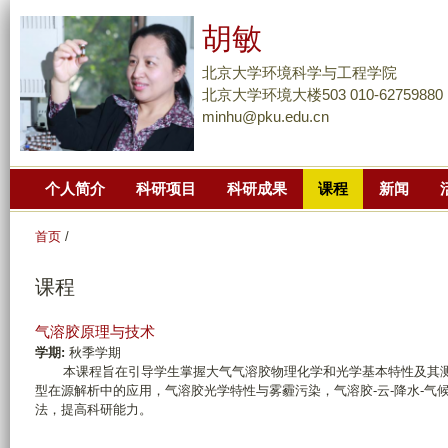
跳
胡敏
转
到
北京大学环境科学与工程学院
页
北京大学环境大楼503 010-62759880
minhu@pku.edu.cn
面
的
主
个人简介
科研项目
科研成果
课程
新闻
要
内
首页
/
容
部
课程
分
气溶胶原理与技术
学期:
秋季学期
本课程旨在引导学生掌握大气气溶胶物理化学和光学基本特性及其测
型在源解析中的应用，气溶胶光学特性与雾霾污染，气溶胶-云-降水-
法，提高科研能力。