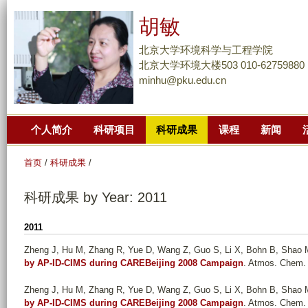
跳
胡敏
转
到
北京大学环境科学与工程学院
页
北京大学环境大楼503 010-62759880
minhu@pku.edu.cn
面
的
主
个人简介
科研项目
科研成果
课程
新闻
要
内
首页
/
科研成果
/
容
部
科研成果 by Year: 2011
分
2011
Zheng J, Hu M, Zhang R, Yue D, Wang Z, Guo S, Li X, Bohn B, Shao M,
by AP-ID-CIMS during CAREBeijing 2008 Campaign
. Atmos. Chem.
Zheng J, Hu M, Zhang R, Yue D, Wang Z, Guo S, Li X, Bohn B, Shao M,
by AP-ID-CIMS during CAREBeijing 2008 Campaign
. Atmos. Chem.