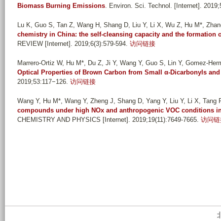
Biomass Burning Emissions
. Environ. Sci. Technol. [Internet]. 201
Lu K, Guo S, Tan Z, Wang H, Shang D, Liu Y, Li X, Wu Z, Hu M*, Zhan
chemistry in China: the self-cleansing capacity and the formation o
REVIEW [Internet]. 2019;6(3):579-594.
访问链接
Marrero-Ortiz W, Hu M*, Du Z, Ji Y, Wang Y, Guo S, Lin Y, Gomez-Herm
Optical Properties of Brown Carbon from Small α‑Dicarbonyls an
2019;53:117−126.
访问链接
Wang Y, Hu M*, Wang Y, Zheng J, Shang D, Yang Y, Liu Y, Li X, Tang R
compounds under high NOx and anthropogenic VOC conditions in 
CHEMISTRY AND PHYSICS [Internet]. 2019;19(11):7649-7665.
访问链