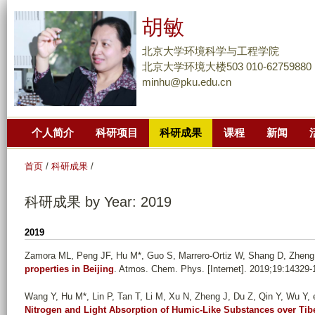
跳
胡敏
转
到
北京大学环境科学与工程学院
页
北京大学环境大楼503 010-62759880
minhu@pku.edu.cn
面
的
主
个人简介
科研项目
科研成果
课程
新闻
要
内
首页
/
科研成果
/
容
部
科研成果 by Year: 2019
分
2019
Zamora ML, Peng JF, Hu M*, Guo S, Marrero-Ortiz W, Shang D, Zheng
properties in Beijing
. Atmos. Chem. Phys. [Internet]. 2019;19:14329-
Wang Y, Hu M*, Lin P, Tan T, Li M, Xu N, Zheng J, Du Z, Qin Y, Wu Y, e
Nitrogen and Light Absorption of Humic-Like Substances over Tib