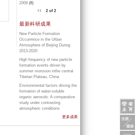
2009
(8)
‹‹
2 of 2
最新科研成果
New Particle Formation
Occurrence in the Urban
Atmosphere of Beijing During
2013-2020
High frequency of new particle
formation events driven by
summer monsoon inthe central
Tibetan Plateau, China
Environmental factors driving the
formation of water-soluble
organic aerosols: A comparative
study under contrasting
atmospheric conditions
更多成果