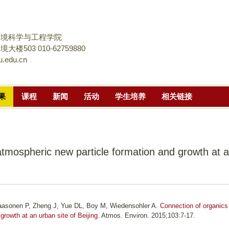
跳
转
到
环境科学与工程学院
页
楼503 010-62759880
.edu.cn
面
的
主
果
课程
新闻
活动
学生培养
相关链接
要
内
容
部
atmospheric new particle formation and growth at 
分
asonen P, Zheng J, Yue DL, Boy M, Wiedensohler A.
Connection of organics
growth at an urban site of Beijing
. Atmos. Environ. 2015;103:7-17.