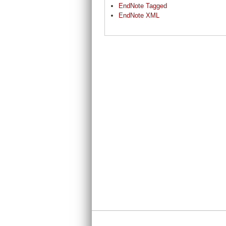
EndNote Tagged
EndNote XML