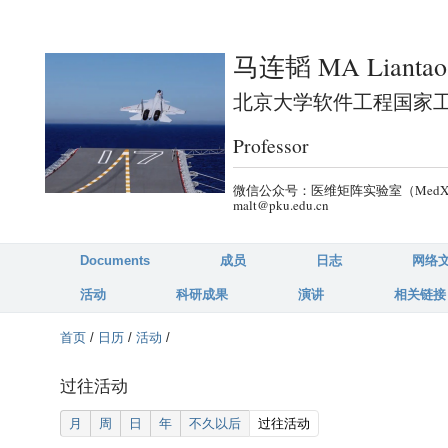
跳
转
马连韬 MA Liantao
到
页
北京大学软件工程国家工程研究中
面
Professor
的
主
微信公众号：医维矩阵实验室（MedX-PKU）
要
malt@pku.edu.cn
内
容
Documents
成员
日志
网络
部
活动
科研成果
演讲
相关链接
分
首页
/
日历
/
活动
/
过往活动
(active tab)
月
周
日
年
不久以后
过往活动