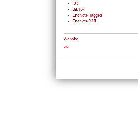
DOI
BibTex
EndNote Tagged
EndNote XML
Website
DOI