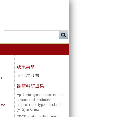
成果类型
期刊论文
(170)
o-
最新科研成果
Epidemiological trends and the
advances of treatments of
amphetamine-type stimulants
for
(ATS) in China
CRGD mediated liposomes