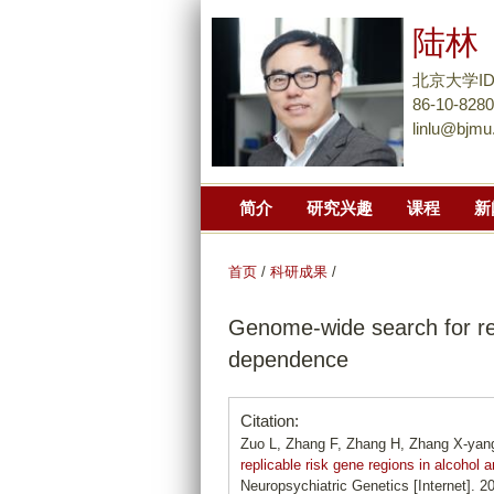
陆林
北京大学I
86-10-828
linlu@bjmu
简介
研究兴趣
课程
新
首页
/
科研成果
/
Genome-wide search for repl
dependence
Citation:
Zuo L, Zhang F, Zhang H, Zhang X-yang,
replicable risk gene regions in alcohol
Neuropsychiatric Genetics [Internet]. 2