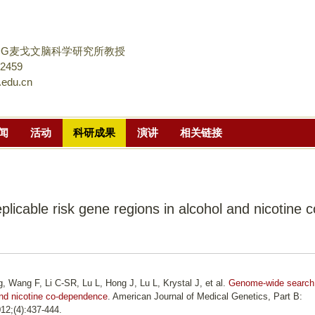
跳
转
到
DG麦戈文脑科学研究所教授
页
02459
.edu.cn
面
的
主
闻
活动
科研成果
演讲
相关链接
要
内
容
部
icable risk gene regions in alcohol and nicotine c
分
 Wang F, Li C-SR, Lu L, Hong J, Lu L, Krystal J, et al.
Genome-wide search 
 and nicotine co-dependence
. American Journal of Medical Genetics, Part B:
012;(4):437-444.