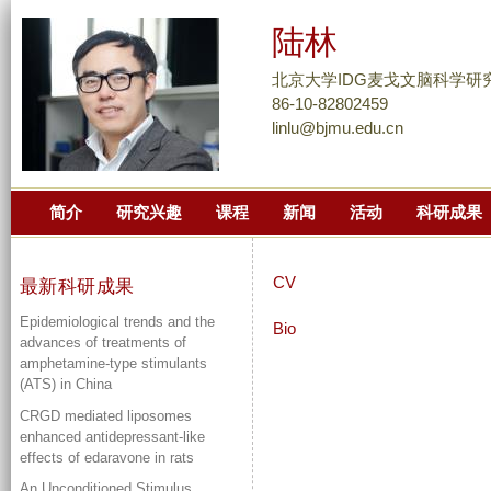
跳
陆林
转
到
北京大学IDG麦戈文脑科学研
页
86-10-82802459
linlu@bjmu.edu.cn
面
的
主
简介
研究兴趣
课程
新闻
活动
科研成果
要
内
容
CV
最新科研成果
部
Epidemiological trends and the
分
Bio
advances of treatments of
amphetamine-type stimulants
(ATS) in China
CRGD mediated liposomes
enhanced antidepressant-like
effects of edaravone in rats
An Unconditioned Stimulus