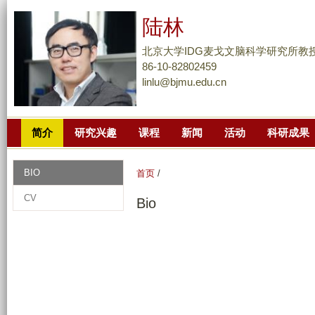
跳
陆林
转
到
北京大学IDG麦戈文脑科学研究所教
页
86-10-82802459
linlu@bjmu.edu.cn
面
的
主
简介
研究兴趣
课程
新闻
活动
科研成果
要
内
容
BIO
首页
/
部
CV
Bio
分