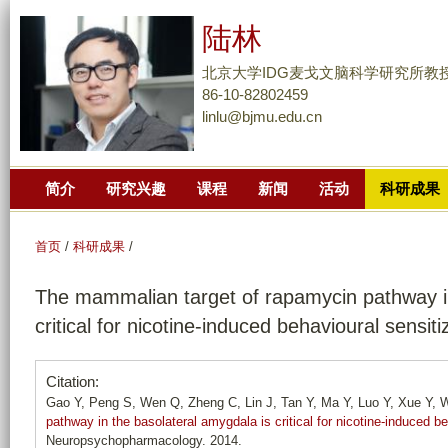
跳
陆林
转
到
北京大学IDG麦戈文脑科学研究所教
页
86-10-82802459
linlu@bjmu.edu.cn
面
的
主
简介
研究兴趣
课程
新闻
活动
科研成果
要
内
容
首页
/
科研成果
/
部
The mammalian target of rapamycin pathway in
分
critical for nicotine-induced behavioural sensiti
Citation:
Gao Y, Peng S, Wen Q, Zheng C, Lin J, Tan Y, Ma Y, Luo Y, Xue Y, W
pathway in the basolateral amygdala is critical for nicotine-induced be
Neuropsychopharmacology. 2014.