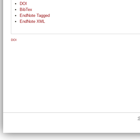
DOI
BibTex
EndNote Tagged
EndNote XML
DOI