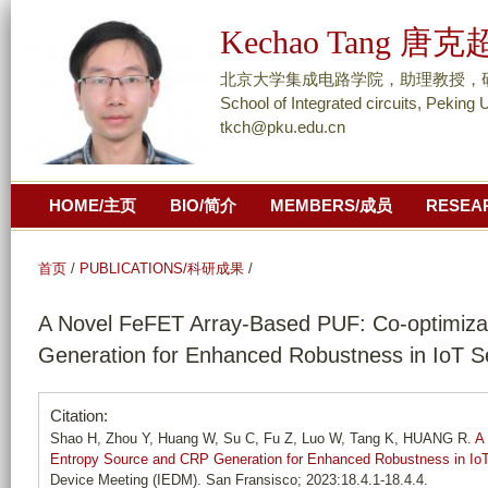
跳
Kechao Tang 唐克
转
到
北京大学集成电路学院，助理教授，研究员/ As
页
School of Integrated circuits, Peking 
tkch@pku.edu.cn
面
的
主
HOME/主页
BIO/简介
MEMBERS/成员
RESEA
要
内
容
首页
/
PUBLICATIONS/科研成果
/
部
A Novel FeFET Array-Based PUF: Co-optimiza
分
Generation for Enhanced Robustness in IoT Se
Citation:
Shao H, Zhou Y, Huang W, Su C, Fu Z, Luo W, Tang K, HUANG R.
A
Entropy Source and CRP Generation for Enhanced Robustness in IoT
Device Meeting (IEDM). San Fransisco; 2023:18.4.1-18.4.4.