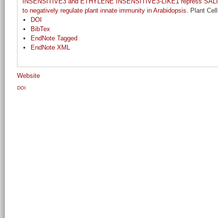
INSENSITIVE3 and ETHYLENE INSENSITIVE3-LIKE1 repress SALI
to negatively regulate plant innate immunity in Arabidopsis
. Plant Cel
DOI
BibTex
EndNote Tagged
EndNote XML
Website
DOI