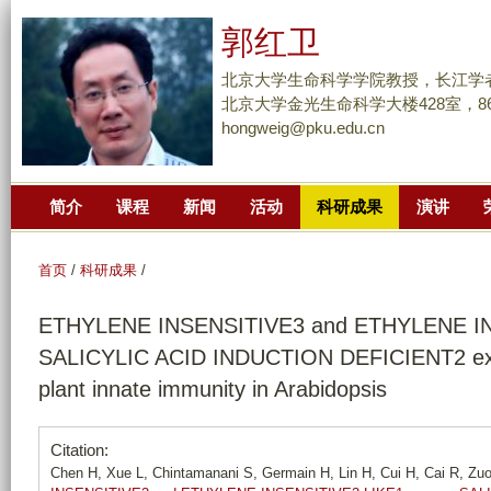
跳
郭红卫
转
到
北京大学生命科学学院教授，长江学
页
北京大学金光生命科学大楼428室，86-10
hongweig@pku.edu.cn
面
的
主
简介
课程
新闻
活动
科研成果
演讲
要
内
容
首页
/
科研成果
/
部
ETHYLENE INSENSITIVE3 and ETHYLENE IN
分
SALICYLIC ACID INDUCTION DEFICIENT2 expre
plant innate immunity in Arabidopsis
Citation:
Chen H, Xue L, Chintamanani S, Germain H, Lin H, Cui H, Cai R, Zuo 