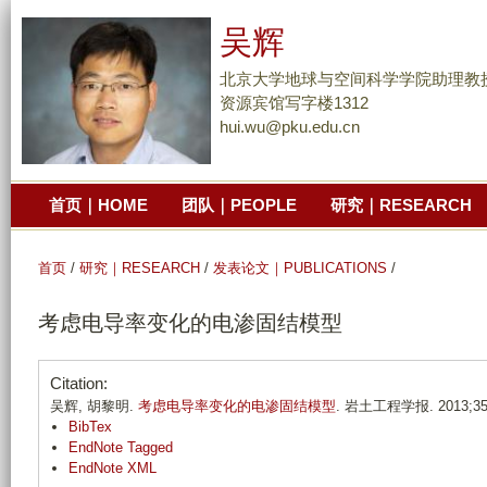
跳
吴辉
转
到
北京大学地球与空间科学学院助理教
页
资源宾馆写字楼1312
hui.wu@pku.edu.cn
面
的
主
首页｜HOME
团队｜PEOPLE
研究｜RESEARCH
要
内
容
首页
/
研究｜RESEARCH
/
发表论文｜PUBLICATIONS
/
部
考虑电导率变化的电渗固结模型
分
Citation:
吴辉, 胡黎明.
考虑电导率变化的电渗固结模型
. 岩土工程学报. 2013;35(4
BibTex
EndNote Tagged
EndNote XML