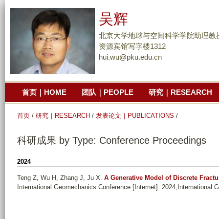
跳
吴辉
转
到
北京大学地球与空间科学学院助理教
页
资源宾馆写字楼1312
hui.wu@pku.edu.cn
面
的
主
首页｜HOME
团队｜PEOPLE
研究｜RESEARCH
要
内
首页
/
研究｜RESEARCH
/
发表论文｜PUBLICATIONS
/
容
部
科研成果 by Type: Conference Proceedings
分
2024
Teng Z, Wu H, Zhang J, Ju X
.
A Generative Model of Discrete Fract
International Geomechanics Conference [Internet]. 2024;International