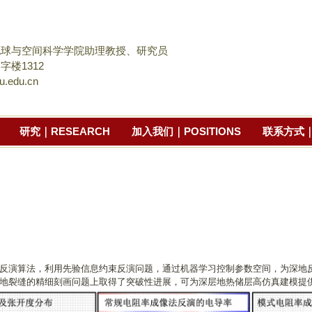
跳
转
到
地球与空间科学学院助理教授、研究员
页
字楼1312
u.edu.cn
面
的
主
研究｜RESEARCH
加入我们｜POSITIONS
联系方式｜
要
内
容
部
分
反演算法，利用先验信息约束反演问题，通过机器学习控制参数空间，为深地
地裂缝的精细刻画问题上取得了突破性进展，可为深层地热储层高仿真建模提