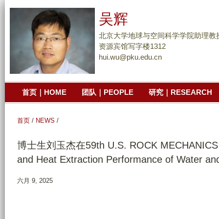
跳
吴辉
转
到
北京大学地球与空间科学学院助理教
页
资源宾馆写字楼1312
hui.wu@pku.edu.cn
面
的
主
首页｜HOME
团队｜PEOPLE
研究｜RESEARCH
要
内
容
首页
/
NEWS
/
部
博士生刘玉杰在59th U.S. ROCK MECHANICS /
分
and Heat Extraction Performance of Water a
六月 9, 2025