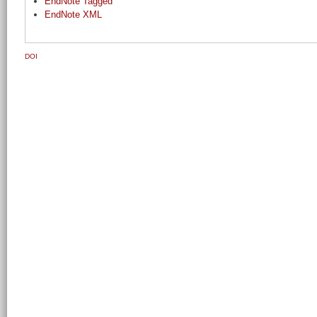
EndNote Tagged
EndNote XML
DOI