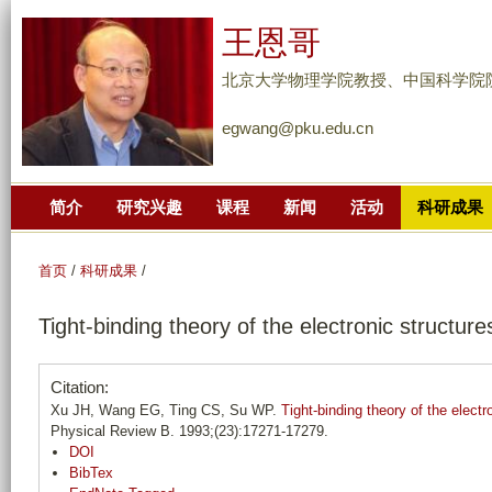
跳
王恩哥
转
到
北京大学物理学院教授、中国科学院
页
egwang@pku.edu.cn
面
的
主
简介
研究兴趣
课程
新闻
活动
科研成果
要
内
容
首页
/
科研成果
/
部
Tight-binding theory of the electronic structu
分
Citation:
Xu JH, Wang EG, Ting CS, Su WP.
Tight-binding theory of the elect
Physical Review B. 1993;(23):17271-17279.
DOI
BibTex