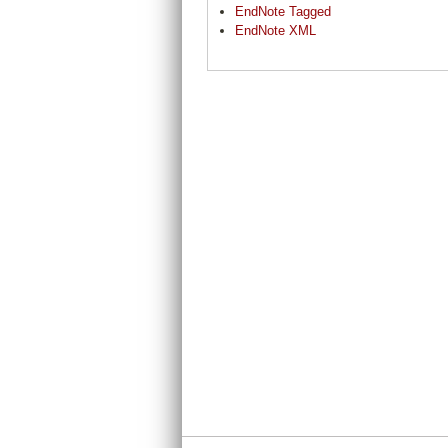
EndNote Tagged
EndNote XML