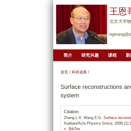
王恩
北京大学
egwang@pk
简介
研究兴趣
课程
新
首页
/
科研成果
/
Surface reconstructions a
system
Citation:
Zhang L-X, Wang E-G.
Surface reconst
Xuebao/Acta Physica Sinica. 2006;(1):
BibTex