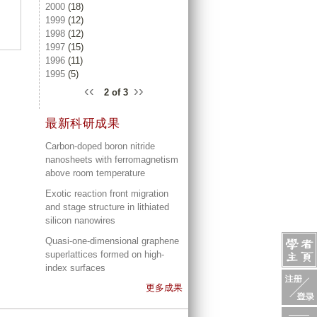
2000
(18)
1999
(12)
1998
(12)
1997
(15)
1996
(11)
1995
(5)
‹‹
››
2 of 3
最新科研成果
Carbon-doped boron nitride
nanosheets with ferromagnetism
above room temperature
Exotic reaction front migration
and stage structure in lithiated
silicon nanowires
Quasi-one-dimensional graphene
superlattices formed on high-
index surfaces
更多成果