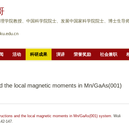
跳
哥
转
到
物理学院教授、中国科学院院士、发展中国家科学院院士、博士生导
页
u.edu.cn
面
的
主
闻
活动
科研成果
演讲
荣誉奖励
社会兼职
要
内
容
部
nd the local magnetic moments in Mn/GaAs(001)
分
ructions and the local magnetic moments in Mn/GaAs(001) system
. Wuli
142-147.