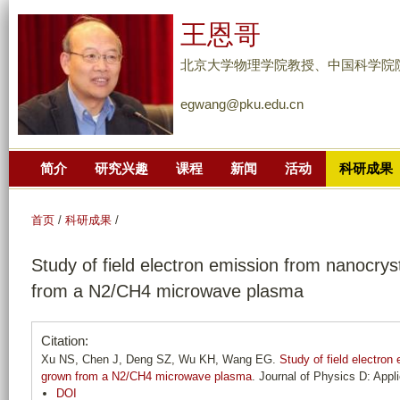
跳
王恩哥
转
到
北京大学物理学院教授、中国科学院
页
egwang@pku.edu.cn
面
的
主
简介
研究兴趣
课程
新闻
活动
科研成果
要
内
容
首页
/
科研成果
/
部
Study of field electron emission from nanocrys
分
from a N2/CH4 microwave plasma
Citation:
Xu NS, Chen J, Deng SZ, Wu KH, Wang EG.
Study of field electron
grown from a N2/CH4 microwave plasma
. Journal of Physics D: Appl
DOI