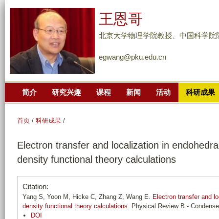
跳
王恩哥
转
到
北京大学物理学院教授、中国科学院
页
egwang@pku.edu.cn
面
的
主
简介
研究兴趣
课程
新闻
活动
科研成果
要
内
容
首页
/
科研成果
/
部
Electron transfer and localization in endohedral
分
density functional theory calculations
Citation:
Yang S, Yoon M, Hicke C, Zhang Z, Wang E.
Electron transfer and lo
density functional theory calculations
. Physical Review B - Condensed
DOI