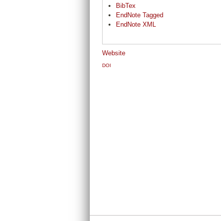
BibTex
EndNote Tagged
EndNote XML
Website
DOI