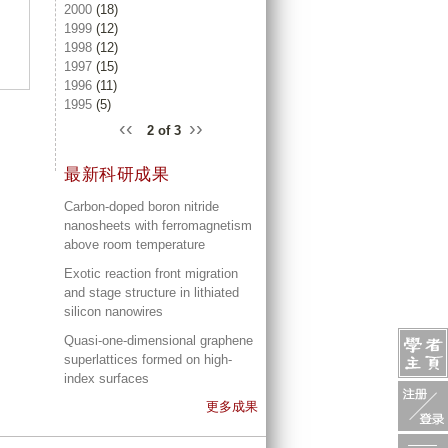
2000
(18)
1999
(12)
1998
(12)
1997
(15)
1996
(11)
1995
(5)
‹‹
››
2 of 3
最新科研成果
Carbon-doped boron nitride
nanosheets with ferromagnetism
above room temperature
Exotic reaction front migration
and stage structure in lithiated
silicon nanowires
Quasi-one-dimensional graphene
superlattices formed on high-
index surfaces
更多成果