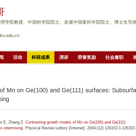
跳
哥
转
到
物理学院教授、中国科学院院士、发展中国家科学院院士、博士生导
页
u.edu.cn
面
的
主
闻
活动
科研成果
演讲
荣誉奖励
社会兼职
要
内
容
部
of Mn on Ge(100) and Ge(111) surfaces: Subsurf
分
xing
as E, Zhang Z.
Contrasting growth modes of Mn on Ge(100) and Ge(111)
s intermixing
. Physical Review Letters [Internet]. 2004;(12):126102-1-126102-