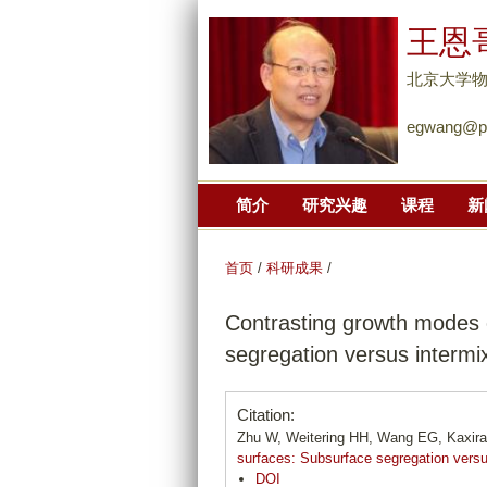
王恩
北京大学
egwang@pk
简介
研究兴趣
课程
新
首页
/
科研成果
/
Contrasting growth modes 
segregation versus intermi
Citation:
Zhu W, Weitering HH, Wang EG, Kaxir
surfaces: Subsurface segregation versu
DOI