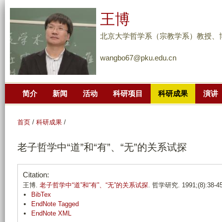
跳
王博
转
到
北京大学哲学系（宗教学系）教授、
页
wangbo67@pku.edu.cn
面
的
主
简介
新闻
活动
科研项目
科研成果
演讲
要
内
容
首页
/
科研成果
/
部
老子哲学中“道”和“有”、“无”的关系试探
分
Citation:
王博.
老子哲学中“道”和“有”、“无”的关系试探
. 哲学研究. 1991;(8):38-45
BibTex
EndNote Tagged
EndNote XML